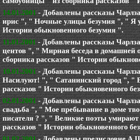
самоубийцы " из сборника рассказов " 
14.01.2001
- Добавлены рассказы Чарлза
ирис ", " Ночные улицы безумия ", " Я 
Истории обыкновенного безумия ".
11.01.2001
- Добавлены рассказы Чарлза 
центов ", " Мирная беседа в домашней о
сборника рассказов " Истории обыкнове
10.01.2001
- Добавлены рассказы Чарлза
Насилуют! ", " Сатанинский город ", "
рассказов " Истории обыкновенного без
02.01.2001
- Добавлены рассказы Чарлза
свадьба ", " Мое пребывание в доме тво
писателя ? ", " Великие поэты умирают
рассказов " Истории обыкновенного без
01.02.2001
- Добавлены предисловие А.Ш