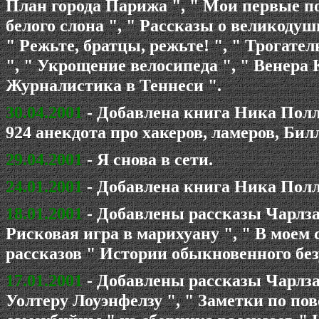
План города Парижа ", " Мои первые п
белого слона ", " Рассказы о великодуш
" Режьте, братцы, режьте! ", " Трогат
", " Укрощение велосипеда ", " Венера 
Журналистика в Теннеси ".
30.04.2001
- Добавлена книга Ника Полл
924 анекдота про хакеров, ламеров, Би
29.04.2001
- Я снова в сети.
24.01.2001
- Добавлена книга Ника Полл
18.01.2001
- Добавлены рассказы Чарлза 
Рисковая игра в марихуану ", " В моем 
рассказов " Истории обыкновенного без
17.01.2001
- Добавлены рассказы Чарлза 
Уолтеру Лоуэнфелзу ", " Заметки по по