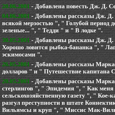
20.06.2001
- Добавлена повесть Дж. Д. 
04.06.2001
- Добавлены рассказы Дж. Д.
всякой мерзостью ", " Голубой период д
зеленые... ", " Тедди " и " В лодке ".
30.05.2001
- Добавлены рассказы Дж. Д. 
Хорошо ловится рыбка-бананка ", " Лап
эскимосами ".
26.05.2001
- Добавлены рассказы Марка 
долларов " и " Путешествие капитана С
20.05.2001
- Добавлены рассказы Марка 
стерлингов ", " Эпидемия ", " Как меня
сельскохозяйственную газету ", " Кое
разгул преступности в штате Коннектику
Вильямсы и круп ", " Миссис Мак-Вилья