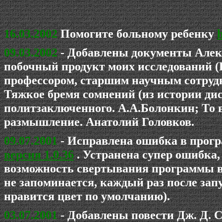
16.03.2002
Помогите больному ребенку
h
09.03.2002
- Добавлены документы Алекс
побочный продукт моих исследований (
профессором, старшим научным сотру
Тяжкое бремя сомнений (из истории дис
политзaключeнного. А.А.Болонкин; То в
размышление. Анатолий Головков.
09.07.2001
- Исправлена ошибка в прог
версия 1.0.36
. Устранена супер ошибка,
возможность свертывания программы в 
не запоминается, каждый раз после зап
нравится цвет по умолчанию).
03.07.2001
- Добавлены повести Дж. Д. С